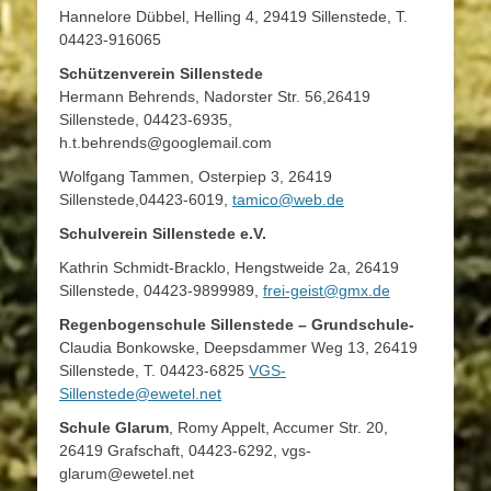
Hannelore Dübbel, Helling 4, 29419 Sillenstede, T.
04423-916065
Schützenverein Sillenstede
Hermann Behrends, Nadorster Str. 56,26419
Sillenstede, 04423-6935,
h.t.behrends@googlemail.com
Wolfgang Tammen, Osterpiep 3, 26419
Sillenstede,04423-6019,
tamico@web.de
Schulverein Sillenstede e.V.
Kathrin Schmidt-Bracklo, Hengstweide 2a, 26419
Sillenstede, 04423-9899989,
frei-geist@gmx.de
Regenbogenschule Sillenstede – Grundschule-
Claudia Bonkowske, Deepsdammer Weg 13, 26419
Sillenstede, T. 04423-6825
VGS-
Sillenstede@ewetel.net
Schule Glarum
, Romy Appelt, Accumer Str. 20,
26419 Grafschaft, 04423-6292, vgs-
glarum@ewetel.net