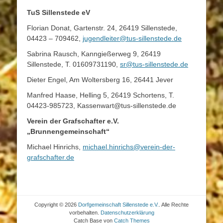
TuS Sillenstede eV
Florian Donat, Gartenstr. 24, 26419 Sillenstede,
04423 – 709462,
jugendleiter@tus-sillenstede.de
Sabrina Rausch, Kanngießerweg 9, 26419
Sillenstede, T. 01609731190,
sr@tus-sillenstede.de
Dieter Engel, Am Woltersberg 16, 26441 Jever
Manfred Haase, Helling 5, 26419 Schortens, T.
04423-985723, Kassenwart@tus-sillenstede.de
Verein der Grafschafter e.V.
„Brunnengemeinschaft“
Michael Hinrichs,
michael.hinrichs@verein-der-
grafschafter.de
Copyright © 2026
Dorfgemeinschaft Sillenstede e.V.
. Alle Rechte
vorbehalten.
Datenschutzerklärung
Catch Base von
Catch Themes