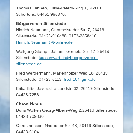
Thomas Janßen, Luise-Peters-Ring 1, 26419
Schortens, 04461 966370,
Bürgerverein Sillenstede
Hinrich Neumann
,
Gummelsteder Str. 7
,
26419
Sillenstede, 04423-916488, 0172-2858416
Hinrich.Neumann@t-online.de
Wolfgang Stumpf, Johann-Gerriets-Str. 42, 26419
Sillenstede,
kassenwart_in@buergerverein-
sillenstede.de
Fred Werdermann, Marienholzer Weg 18, 26419
Sillenstede, 04423-6113,
fred-10@gmx.de
Erika Eilts, Jeversche Landstr. 32, 26419 Sillenstede,
04423-7256
Chronikkreis
Doris Wolken Georg-Albers-Weg 2,26419 Sillenstede,
04423-709830,
Gerd Janssen, Nadorster Str. 48, 26419 Sillenstede,
04423-6104