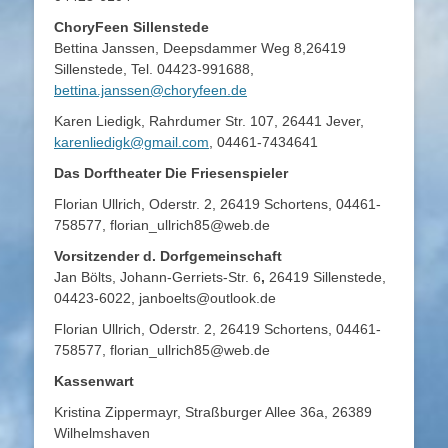
ChoryFeen Sillenstede
Bettina Janssen, Deepsdammer Weg 8,26419
Sillenstede, Tel. 04423-991688,
bettina.janssen@choryfeen.de
Karen Liedigk, Rahrdumer Str. 107, 26441 Jever,
karenliedigk@gmail.com
, 04461-7434641
Das Dorftheater Die Friesenspieler
Florian Ullrich, Oderstr. 2, 26419 Schortens, 04461-
758577, florian_ullrich85@web.de
Vorsitzender d. Dorfgemeinschaft
Jan Bölts, Johann-Gerriets-Str. 6
,
26419 Sillenstede,
04423-6022, janboelts@outlook.de
Florian Ullrich, Oderstr. 2, 26419 Schortens, 04461-
758577, florian_ullrich85@web.de
Kassenwart
Kristina Zippermayr, Straßburger Allee 36a, 26389
Wilhelmshaven