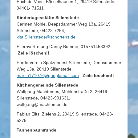
Erich de Vries, Bösselhausen 1, 29419 Sillenstede,
04461- 71511
Kindertagesstätte Sillenstede
Carmen Möhle, Deepsdammer Weg 13a, 26419
Sillenstede, 04423-7254,
kita.Sillenstede@schortens.de
Elternvertretung Danny Bomme, 015751458392
Zeile löschen!!
Förderverein Spatzennest Sillenstede, Deepsdammer
Weg 13a, 26419 Sillenstede,
martin171076@googlemail.com
Zeile löschen!!
Kirchengemeinde Sillenstede
Wolfgang Machtemes, Mühlenstraße 2, 26419
Sillenstede, 04423-991631,
wolfgang@machtemes.de
Fabian Eilts, Zielens 2, 29419 Sillenstede, 04423-
5275
Tannenbaumrunde