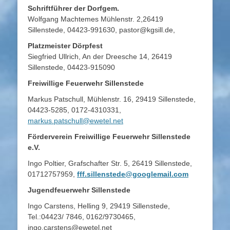
Schriftführer der Dorfgem.
Wolfgang Machtemes Mühlenstr. 2,26419
Sillenstede, 04423-991630, pastor@kgsill.de,
Platzmeister Dörpfest
Siegfried Ullrich, An der Dreesche 14, 26419
Sillenstede, 04423-915090
Freiwillige Feuerwehr Sillenstede
Markus Patschull, Mühlenstr. 16, 29419 Sillenstede,
04423-5285, 0172-4310331,
markus.patschull@ewetel.net
Förderverein Freiwillige Feuerwehr Sillenstede
e.V.
Ingo Poltier, Grafschafter Str. 5, 26419 Sillenstede,
01712757959,
fff.sillenstede@googlemail.com
Jugendfeuerwehr Sillenstede
Ingo Carstens, Helling 9, 29419 Sillenstede,
Tel.:04423/ 7846, 0162/9730465,
ingo.carstens@ewetel.net