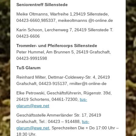
Seniorentreff Sillenstede
Meike Oltmanns, Warfreihe 1,29419 Sillenstede,
04423-6660,985337, meikeoltmanns @t-online.de
Karin Schoon, Lerchenweg 7, 26419 Sillenstede T.
04423-6606
Trommler- und Pfeifercorps Sillenstede
Peter Hummel, Am Brunnen 5, 26419 Grafschaft,
04423-9991598
TuS Glarum
Reinhard Milter, Dettmar-Coldewey-Str. 4, 26419
Grafschaft, 04423-915137, rmilter@t-online-de
Elke Petrowski, Geschäftsführerin, Rügenstr. 39d,
26419 Schortens, 04461-72300,
tus-
glarum@ewe.net
Geschäftsstelle Ammerländer Str. 17, 26419
Grafschaft, Tel.: 04423 – 914488,
tus-
glarum@ewe.net
, Sprechzeiten Die + Do 17:00 Uhr –
18:30 Uhr.