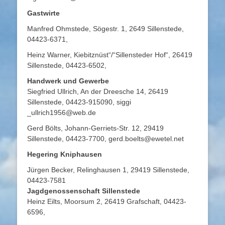
Gastwirte
Manfred Ohmstede, Sögestr. 1, 2649 Sillenstede,
04423-6371,
Heinz Warner, Kiebitznüst“/“Sillensteder Hof“, 26419
Sillenstede, 04423-6502,
Handwerk und Gewerbe
Siegfried Ullrich, An der Dreesche 14, 26419
Sillenstede, 04423-915090, siggi
_ullrich1956@web.de
Gerd Bölts, Johann-Gerriets-Str. 12, 29419
Sillenstede, 04423-7700, gerd.boelts@ewetel.net
Hegering Kniphausen
Jürgen Becker, Relinghausen 1, 29419 Sillenstede,
04423-7581
Jagdgenossenschaft Sillenstede
Heinz Eilts, Moorsum 2, 26419 Grafschaft, 04423-
6596,