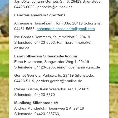
Jan Bölts, Johann-Gerriets-Str. 6, 26419 Sillenstede,
04423-6022, janboelts@outlook.de
Landfrauenverein Schortens
Annemarie Hasselhorn, Hörn 33a, 26419 Schortens,
04461-5658,
annemarie.hasselhorn@gmail.com
Ilse Cordes-Remmers, Stummeldorf 2, 29419
Sillenstede, 04423-6803, Familie.remmers@t-
online.de
Landvolkverein Sillenstede-Accum
Enno Hovemann, Sengwarder Weg 1, 29419
Sillenstede, 04423-6205, enno.hovemann@gmx.de
Gerriet Gerriets, Purkswarfe, 29419 Sillenstede,
04423-5119, gerriets.gerriet@t-online.de
Reiner Busma, Klein Westerhausen 1, 29419
Sillenstede, 04423-6670
Musikzug Sillenstede eV
Andrea Munderloh, Hasenweg 2 A, 29419
Sillenstede, 04423-985763,